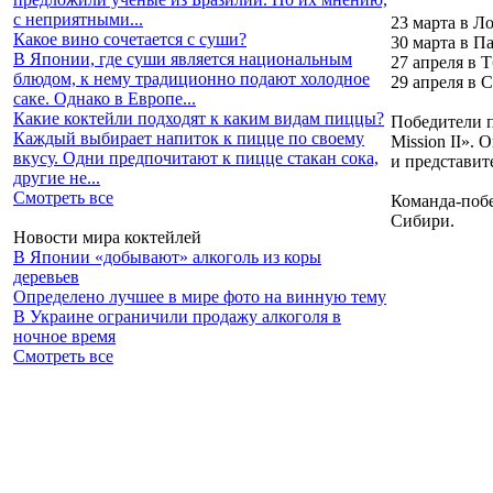
с неприятными...
23 марта в Л
Какое вино сочетается с суши?
30 марта в П
В Японии, где суши является национальным
27 апреля в 
блюдом, к нему традиционно подают холодное
29 апреля в 
саке. Однако в Европе...
Какие коктейли подходят к каким видам пиццы?
Победители п
Каждый выбирает напиток к пицце по своему
Mission II».
вкусу. Одни предпочитают к пицце стакан сока,
и представит
другие не...
Смотреть все
Команда-побе
Сибири.
Новости мира коктейлей
В Японии «добывают» алкоголь из коры
деревьев
Определено лучшее в мире фото на винную тему
В Украине ограничили продажу алкоголя в
ночное время
Смотреть все