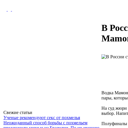
В Рос
Mamon
Водка Мамонт
пары, которы
На суд жюри 
Свежие статьи
выбор. Напит
Ученые рекомендуют секс от похмелья
Неожиданный способ борьбы с похмельем
Полуфиналы 
предложили ученые из Бразилии. По их мнению,