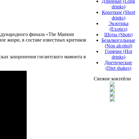
Длинные (Long
drinks)
Короткие (Short
drinks)
Экзотика
(Exotics)
еждународного финала «The Mamont
Шоты (Shots)
ное жюри, в составе известных критиков
Безалкогольные
(Non alcohol)
Горячие (Hot
ках захоронения гигантского мамонта в
drinks)
Диетические
(Diet shakes)
Свежие коктейли