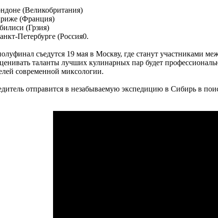
ондоне (Великобритания)
ариже (Франция)
Тбилиси (Грзия)
Санкт-Петербурге (Россия0.
олуфинал съедутся 19 мая в Москву, где станут участниками м
 Оценивать таланты лучших кулинарных пар будет профессиональ
елей современной миксологии.
дитель отправится в незабываемую экспедицию в Сибирь в поис