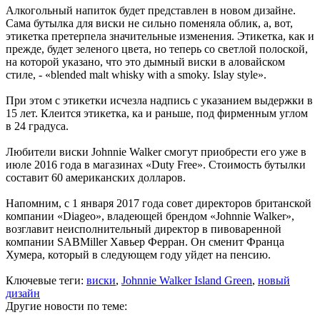
Алкогольный напиток будет представлен в новом дизайне.
Сама бутылка для виски не сильно поменяла облик, а, вот,
этикетка претерпела значительные изменения. Этикетка, как и
прежде, будет зеленого цвета, но теперь со светлой полоской,
на которой указано, что это дымный виски в аловайском
стиле, - «blended malt whisky with a smoky. Islay style».
При этом с этикетки исчезла надпись с указанием выдержки в
15 лет. Клеится этикетка, ка и раньше, под фирменным углом
в 24 градуса.
Любители виски Johnnie Walker смогут приобрести его уже в
июле 2016 года в магазинах «Duty Free». Стоимость бутылки
составит 60 американских долларов.
Напомним, с 1 января 2017 года совет директоров британской
компании «Diageo», владеющей брендом «Johnnie Walker»,
возглавит неисполнительный директор в пивоваренной
компании SABMiller Хавьер Ферран. Он сменит Франца
Хумера, который в следующем году уйдет на пенсию.
Ключевые теги:
виски
,
Johnnie Walker Island Green
,
новый
дизайн
Другие новости по теме: