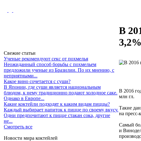
В 20
3,2
Свежие статьи
Ученые рекомендуют секс от похмелья
Неожиданный способ борьбы с похмельем
предложили ученые из Бразилии. По их мнению, с
неприятными...
Какое вино сочетается с суши?
В Японии, где суши является национальным
В 2016 го
блюдом, к нему традиционно подают холодное саке.
млн гл.
Однако в Европе...
Какие коктейли подходят к каким видам пиццы?
Такие да
Каждый выбирает напиток к пицце по своему вкусу.
на пресс-
Одни предпочитают к пицце стакан сока, другие
не...
Самый бол
Смотреть все
и Винодел
производс
Новости мира коктейлей