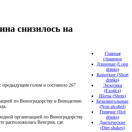
вина снизилось на
Главная
страница
Длинные (Long
drinks)
Короткие (Short
drinks)
 с предыдущим голом и составило 267
Экзотика
(Exotics)
Шоты (Shots)
зацией по Виноградорству и Виноделию
Безалкогольные
да.
(Non alcohol)
Горячие (Hot
родной организацией по Виноградорству
drinks)
те расположилась Венгрия, где
Диетические
(Diet shakes)