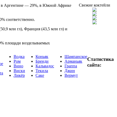
Свежие коктейли
%, в Аргентине — 29%, в Южной Африке
0% соответственно.
,9 млн гл), Франция (43,5 млн гл) и
50% площади возделываемых
Водка
Коньяк
Шампанское
Статистика
Ром
Бренди
Арманьяк
ое
сайта:
Вино
Кальвадос
Граппа
Виски
Текила
Джин
та
Ликёр
Саке
Вермут