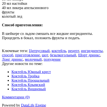
20 мл настойки
40 мл ликера апельсинового
фрукты
колотый лед
Способ приготовления:
В шейкере со льдом смешать все жидкие ингридиенты.
Процедить в бокал, положить фрукты и подать.
Ключевые теги:
Цитрусовый
,
коктейль
,
рецепт
,
ингредиенты
,
способ
,
приготовление
,
шот
,
безалкогольный
,
Шорт дринкс
,
Лонг дринкс
,
молочный
,
похудение
Другие новости по теме:
Коктейль Южный крест
Коктейль Тройка
Коктейль Прощальный
Коктейль Крымский
Коктейль Вишневый
Комментарии (0)
Powered by
DataLife Engine