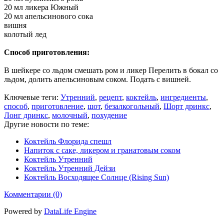
20 мл ликера Южный
20 мл апельсинового сока
вишня
колотый лед
Способ приготовления:
В шейкере со льдом смешать ром и ликер Перелить в бокал со
льдом, долить апельсиновым соком. Подать с вишней.
Ключевые теги:
Утренний
,
рецепт
,
коктейль
,
ингредиенты
,
способ
,
приготовление
,
шот
,
безалкогольный
,
Шорт дринкс
,
Лонг дринкс
,
молочный
,
похудение
Другие новости по теме:
Коктейль Флорида спешл
Напиток с саке, ликером и гранатовым соком
Коктейль Утренний
Коктейль Утренний Дейзи
Коктейль Восходящее Солнце (Rising Sun)
Комментарии (0)
Powered by
DataLife Engine