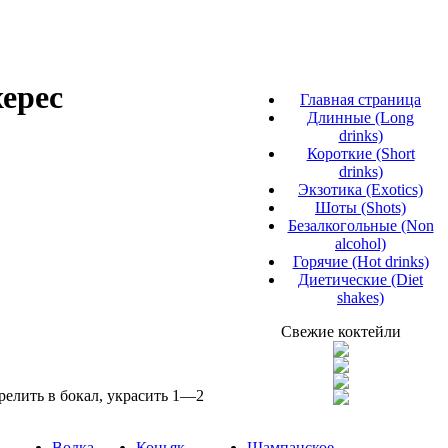
херес
Главная страница
Длинные (Long
drinks)
Короткие (Short
drinks)
Экзотика (Exotics)
Шоты (Shots)
Безалкогольные (Non
alcohol)
Горячие (Hot drinks)
Диетические (Diet
shakes)
Свежие коктейли
релить в бокал, украсить 1—2
Водка
Коньяк
Шампанское