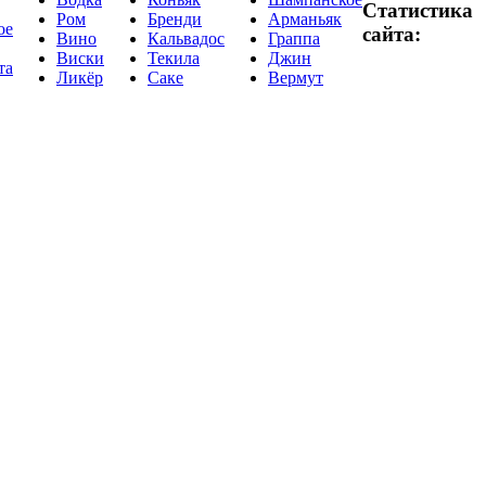
Статистика
Ром
Бренди
Арманьяк
ое
сайта:
Вино
Кальвадос
Граппа
Виски
Текила
Джин
та
Ликёр
Саке
Вермут