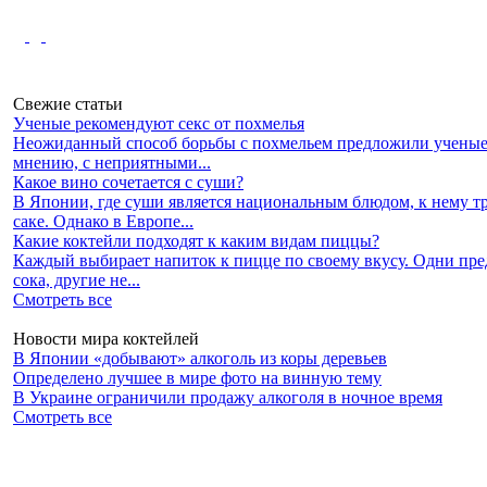
Свежие статьи
Ученые рекомендуют секс от похмелья
Неожиданный способ борьбы с похмельем предложили ученые 
мнению, с неприятными...
Какое вино сочетается с суши?
В Японии, где суши является национальным блюдом, к нему 
саке. Однако в Европе...
Какие коктейли подходят к каким видам пиццы?
Каждый выбирает напиток к пицце по своему вкусу. Одни пре
сока, другие не...
Смотреть все
Новости мира коктейлей
В Японии «добывают» алкоголь из коры деревьев
Определено лучшее в мире фото на винную тему
В Украине ограничили продажу алкоголя в ночное время
Смотреть все