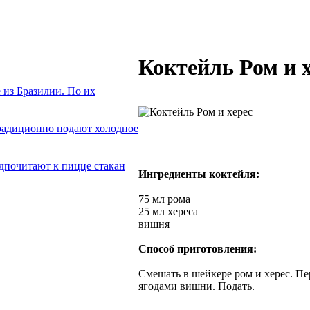
Коктейль Ром и 
из Бразилии. По их
традиционно подают холодное
дпочитают к пицце стакан
Ингредиенты коктейля:
75 мл рома
25 мл хереса
вишня
Способ приготовления:
Смешать в шейкере ром и херес. Пе
ягодами вишни. Подать.