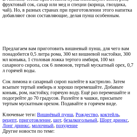
фруктовый сок, сахар или мед и специи (корица, гвоздика,
чай). Но, в разных странах при приготовлении этого напитка
добавляют свои составляющие, делая пунш особенным.
Предлагаем вам приготовить вишневый пунш, для чего вам
понадобится 0,5 литра рома, 300 мл вишневой настойки, 300
мл коньяка, 1 столовая ложка тертого имбиря, 100 мл
сахарного сиропа, сок 6 лимонов, тертый мускатный орех, 0,7
л горячей воды.
Сок лимона и сахарный сироп налейте в кастрюлю. Затем
всыпьте тертый имбирь и хорошо перемешайте. Добавьте
коньяк, ром, настойку, горячую воду. Ещё раз перемешайте и
подогрейте до 70 градусов. Разлейте в чашки, присыпьте
тертым мускатным орехом. Подавайте в горячем виде.
Ключевые теги:
Вишнёвый пунш
,
Рождество
,
коктейль
,
рецепт
,
приготовление
,
шот
,
безалкогольный
,
Шорт дринкс
,
Лонг дринкс
,
молочный
,
похудение
Другие новости по теме: