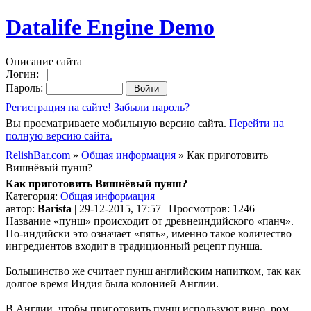
Datalife Engine Demo
Описание сайта
Логин:
Пароль:
Регистрация на сайте!
Забыли пароль?
Вы просматриваете мобильную версию сайта.
Перейти на
полную версию сайта.
RelishBar.com
»
Общая информация
» Как приготовить
Вишнёвый пунш?
Как приготовить Вишнёвый пунш?
Категория:
Общая информация
автор:
Barista
| 29-12-2015, 17:57 | Просмотров: 1246
Название «пунш» происходит от древнеиндийского «панч».
По-индийски это означает «пять», именно такое количество
ингредиентов входит в традиционный рецепт пунша.
Большинство же считает пунш английским напитком, так как
долгое время Индия была колонией Англии.
В Англии, чтобы приготовить пунш используют вино, ром,