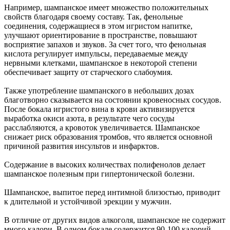
Например, шампанское имеет множество положительных
свойств благодаря своему составу. Так, фенольные
соединения, содержащиеся в этом игристом напитке,
улучшают ориентирование в пространстве, повышают
восприятие запахов и звуков. За счет того, что фенольная
кислота регулирует импульсы, передаваемые между
нервными клетками, шампанское в некоторой степени
обеспечивает защиту от старческого слабоумия.
Также употребление шампанского в небольших дозах
благотворно сказывается на состоянии кровеносных сосудов.
После бокала игристого вина в крови активизируется
выработка окиси азота, в результате чего сосуды
расслабляются, а кровоток увеличивается. Шампанское
снижает риск образования тромбов, что является основной
причиной развития инсультов и инфарктов.
Содержание в высоких количествах полифенолов делает
шампанское полезным при гипертонической болезни.
Шампанское, выпитое перед интимной близостью, приводит
к длительной и устойчивой эрекции у мужчин.
В отличие от других видов алкоголя, шампанское не содержит
много калори. В одном бокале содержится 90-100 калорий,