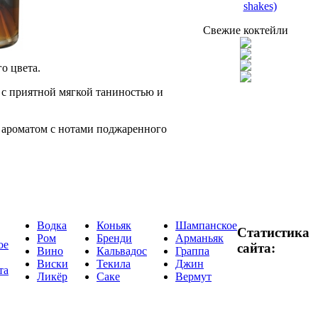
shakes)
Свежие коктейли
о цвета.
с приятной мягкой таниностью и
ароматом с нотами поджаренного
Водка
Коньяк
Шампанское
Статистика
Ром
Бренди
Арманьяк
ое
сайта:
Вино
Кальвадос
Граппа
Виски
Текила
Джин
та
Ликёр
Саке
Вермут