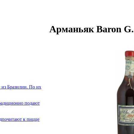
Арманьяк Baron G.
из Бразилии. По их
традиционно подают
едпочитают к пицце