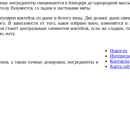
нные ингредиенты смешиваются в блендере до однородной массы,
столу. Разумеется, со льдом и листиками мяты.
пулярен коктейль из дыни и белого вина. Две дольки дыни сме
о. В зависимости от того, какое избрано вино, изменяется и 
ня станет центральным элементом коктейля, если же сладкое, т
ю, ноту.
Новости
Интересн
Контакты
ения, а также точные дозировки, ингредиенты и
Карта сай