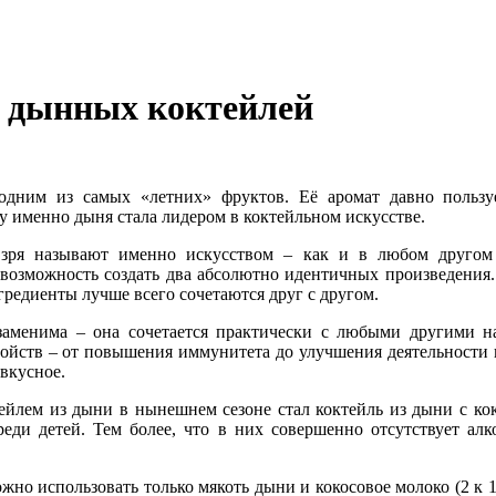
я дынных коктейлей
 одним из самых «летних» фруктов. Её аромат давно пользу
у именно дыня стала лидером в коктейльном искусстве.
 зря называют именно искусством – как и в любом другом 
 возможность создать два абсолютно идентичных произведения.
нгредиенты лучше всего сочетаются друг с другом.
аменима – она сочетается практически с любыми другими на
ойств – от повышения иммунитета до улучшения деятельности к
вкусное.
йлем из дыни в нынешнем сезоне стал коктейль из дыни с ко
реди детей. Тем более, что в них совершенно отсутствует ал
жно использовать только мякоть дыни и кокосовое молоко (2 к 1