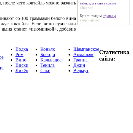
 после чего коктейль можно разлить
табак для гильз украина
tabak.site
Купить талдом
страница
шивают со 100 граммами белого вина
shoppinga.net
вкус коктейля. Если вино сухое или
о дыня станет «изюминкой», добавив
Водка
Коньяк
Шампанское
Статистика
Ром
Бренди
Арманьяк
ое
сайта:
Вино
Кальвадос
Граппа
Виски
Текила
Джин
та
Ликёр
Саке
Вермут