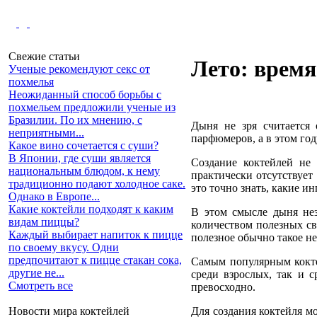
Свежие статьи
Лето: врем
Ученые рекомендуют секс от
похмелья
Неожиданный способ борьбы с
похмельем предложили ученые из
Бразилии. По их мнению, с
Дыня не зря считается
неприятными...
парфюмеров, а в этом год
Какое вино сочетается с суши?
В Японии, где суши является
Создание коктейлей не
национальным блюдом, к нему
практически отсутствует
традиционно подают холодное саке.
это точно знать, какие и
Однако в Европе...
Какие коктейли подходят к каким
В этом смысле дыня нез
видам пиццы?
количеством полезных св
Каждый выбирает напиток к пицце
полезное обычно такое не
по своему вкусу. Одни
предпочитают к пицце стакан сока,
Самым популярным кокте
другие не...
среди взрослых, так и с
Смотреть все
превосходно.
Для создания коктейля мо
Новости мира коктейлей