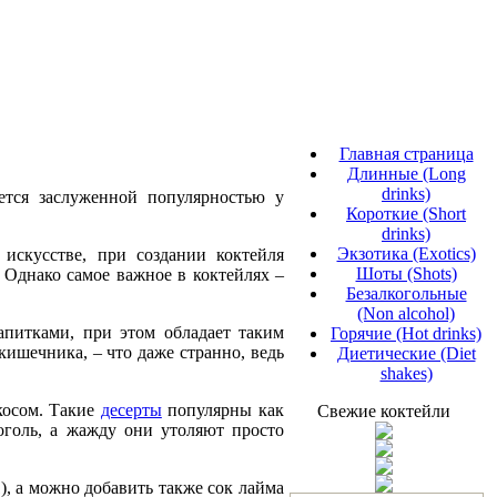
Главная страница
Длинные (Long
drinks)
ется заслуженной популярностью у
Короткие (Short
drinks)
Экзотика (Exotics)
искусстве, при создании коктейля
Шоты (Shots)
 Однако самое важное в коктейлях –
Безалкогольные
(Non alcohol)
питками, при этом обладает таким
Горячие (Hot drinks)
ишечника, – что даже странно, ведь
Диетические (Diet
shakes)
косом. Такие
десерты
популярны как
Свежие коктейли
коголь, а жажду они утоляют просто
), а можно добавить также сок лайма