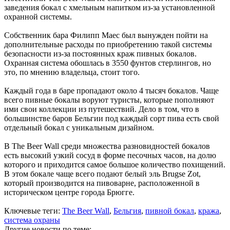
заведения бокал с хмельным напитком из-за установленной
охранной системы.
Собственник бара Филипп Маес был вынужден пойти на
дополнительные расходы по приобретению такой системы
безопасности из-за постоянных краж пивных бокалов.
Охранная система обошлась в 3550 фунтов стерлингов, но
это, по мнению владельца, стоит того.
Каждый года в баре пропадают около 4 тысяч бокалов. Чаще
всего пивные бокалы воруют туристы, которые пополняют
ими свои коллекции из путешествий. Дело в том, что в
большинстве баров Бельгии под каждый сорт пива есть свой
отдельный бокал с уникальным дизайном.
В The Beer Wall среди множества разновидностей бокалов
есть высокий узкий сосуд в форме песочных часов, на долю
которого и приходится самое большое количество похищений.
В этом бокале чаще всего подают белый эль Brugse Zot,
который производится на пивоварне, расположенной в
историческом центре города Брюгге.
Ключевые теги:
The Beer Wall
,
Бельгия
,
пивной бокал
,
кража
,
система охраны
Другие новости по теме: