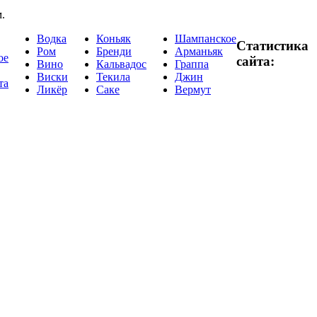
.
Водка
Коньяк
Шампанское
Статистика
Ром
Бренди
Арманьяк
ое
сайта:
Вино
Кальвадос
Граппа
Виски
Текила
Джин
та
Ликёр
Саке
Вермут