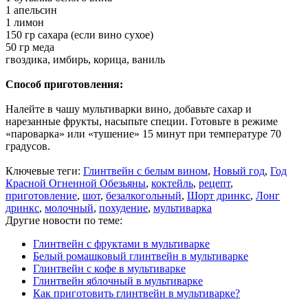
1 апельсин
1 лимон
150 гр сахара (если вино сухое)
50 гр меда
гвоздика, имбирь, корица, ваниль
Способ приготовления:
Налейте в чашу мультиварки вино, добавьте сахар и
нарезанные фрукты, насыпьте специи. Готовьте в режиме
«пароварка» или «тушение» 15 минут при температуре 70
градусов.
Ключевые теги:
Глинтвейн с белым вином
,
Новый год
,
Год
Красной Огненной Обезьяны
,
коктейль
,
рецепт
,
приготовление
,
шот
,
безалкогольный
,
Шорт дринкс
,
Лонг
дринкс
,
молочный
,
похудение
,
мультиварка
Другие новости по теме:
Глинтвейн с фруктами в мультиварке
Белый ромашковый глинтвейн в мультиварке
Глинтвейн с кофе в мультиварке
Глинтвейн яблочный в мультиварке
Как приготовить глинтвейн в мультиварке?