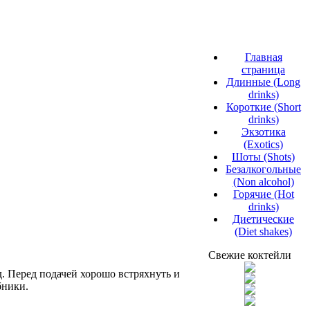
Главная
страница
Длинные (Long
drinks)
Короткие (Short
drinks)
Экзотика
(Exotics)
Шоты (Shots)
Безалкогольные
(Non alcohol)
Горячие (Hot
drinks)
Диетические
(Diet shakes)
Свежие коктейли
. Перед подачей хорошо встряхнуть и
бники.