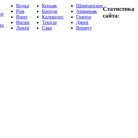
Водка
Коньяк
Шампанское
Статистика
Ром
Бренди
Арманьяк
ое
сайта:
Вино
Кальвадос
Граппа
Виски
Текила
Джин
та
Ликёр
Саке
Вермут