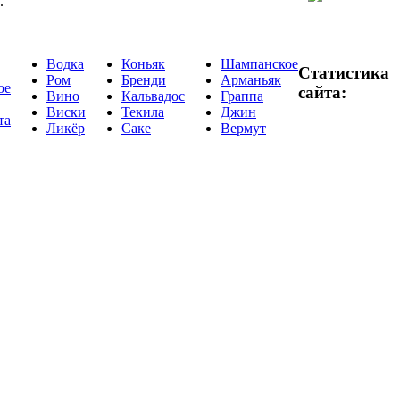
.
Водка
Коньяк
Шампанское
Статистика
Ром
Бренди
Арманьяк
ое
сайта:
Вино
Кальвадос
Граппа
Виски
Текила
Джин
та
Ликёр
Саке
Вермут