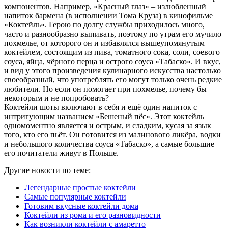
компонентов. Например, «Красный глаз» – излюбленный
напиток бармена (в исполнении Тома Круза) в кинофильме
«Коктейль». Герою по долгу службы приходилось много,
часто и разнообразно выпивать, поэтому по утрам его мучило
похмелье, от которого он и избавлялся вышеупомянутым
коктейлем, состоящим из пива, томатного сока, соли, соевого
соуса, яйца, чёрного перца и острого соуса «Табаско». И вкус,
и вид у этого произведения кулинарного искусства настолько
своеобразный, что употреблять его могут только очень редкие
любители. Но если он помогает при похмелье, почему бы
некоторым и не попробовать?
Коктейли шоты включают в себя и ещё один напиток с
интригующим названием «Бешеный пёс». Этот коктейль
одномоментно является и острым, и сладким, кусая за язык
того, кто его пьёт. Он готовится из малинового ликёра, водки
и небольшого количества соуса «Табаско», а самые большие
его почитатели живут в Польше.
Другие новости по теме:
Легендарные простые коктейли
Самые популярные коктейли
Готовим вкусные коктейли дома
Коктейли из рома и его разновидности
Как возникли коктейли с амаретто