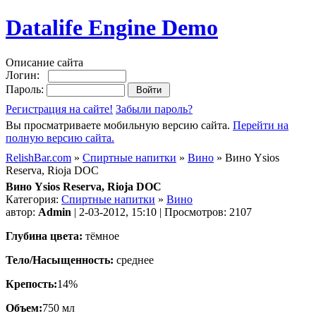
Datalife Engine Demo
Описание сайта
Логин:
Пароль:
Регистрация на сайте!
Забыли пароль?
Вы просматриваете мобильную версию сайта.
Перейти на
полную версию сайта.
RelishBar.com
»
Спиртные напитки
»
Вино
» Вино Ysios
Reserva, Rioja DOC
Вино Ysios Reserva, Rioja DOC
Категория:
Спиртные напитки
»
Вино
автор:
Admin
| 2-03-2012, 15:10 | Просмотров: 2107
Глубина цвета:
тёмное
Тело/Насыщенность:
среднее
Крепость:
14%
Объем:
750 мл