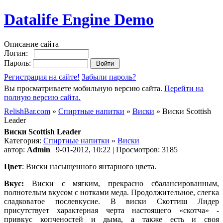
Datalife Engine Demo
Описание сайта
Логин:
Пароль:
Регистрация на сайте!
Забыли пароль?
Вы просматриваете мобильную версию сайта.
Перейти на
полную версию сайта.
RelishBar.com
»
Спиртные напитки
»
Виски
» Виски Scottish
Leader
Виски Scottish Leader
Категория:
Спиртные напитки
»
Виски
автор:
Admin
| 9-01-2012, 10:22 | Просмотров: 3185
Цвет
: Виски насыщенного янтарного цвета.
Вкус:
Виски с мягким, прекрасно сбалансированным,
полнотелым вкусом с нотками меда. Продолжительное, слегка
сладковатое послевкусие. В виски Скоттиш Лидер
присутствует характерная черта настоящего «скотча» -
привкус копченостей и дыма, а также есть и своя