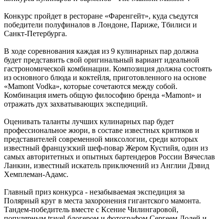
Конкурс пройдет в ресторане «Фаренгейт», куда съедутся
победители полуфиналов в Лондоне, Париже, Тбилиси и
Санкт-Петербурга.
В ходе соревнования каждая из 9 кулинарных пар должна
будет представить свой оригинальный вариант идеальной
гастрономической комбинации. Композиция должна состоять
из основного блюда и коктейля, приготовленного на основе
«Mamont Vodka», которые сочетаются между собой.
Комбинация иметь общую философию бренда «Mamont» и
отражать дух захватывающих экспедиций.
Оценивать таланты лучших кулинарных пар будет
профессиональное жюри, в составе известных критиков и
представителей современной миксологии, среди которых
известный французский шеф-повар Жером Кустийя, один из
самых авторитетных и опытных бартендеров России Вячеслав
Ланкин, известный искатель приключений из Англии Дэвид
Хемплеман-Адамс.
Главный приз конкурса - незабываемая экспедиция за
Полярный круг в места захоронения гигантского мамонта.
Тандем-победитель вместе с Ксение Чилингаровой,
популярным travel-блогером и фотографом Сергеем Долей и