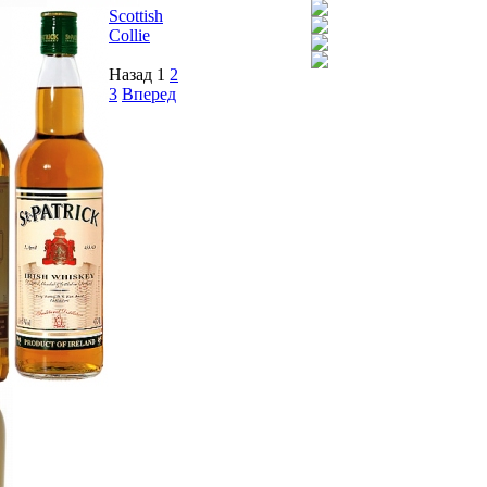
Scottish
Collie
Назад
1
2
3
Вперед