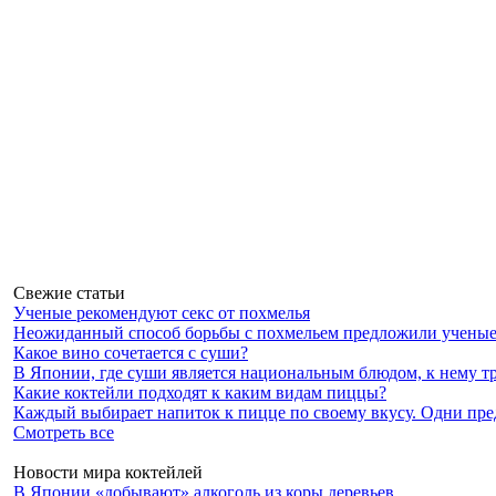
Свежие статьи
Ученые рекомендуют секс от похмелья
Неожиданный способ борьбы с похмельем предложили ученые 
Какое вино сочетается с суши?
В Японии, где суши является национальным блюдом, к нему тр
Какие коктейли подходят к каким видам пиццы?
Каждый выбирает напиток к пицце по своему вкусу. Одни предп
Смотреть все
Новости мира коктейлей
В Японии «добывают» алкоголь из коры деревьев