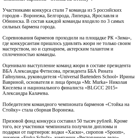
Участниками конкурса стали 7 команда из 5 российских
городов - Воронежа, Белгорода, Липецка, Ярославля и
Обнинска. В состав каждой команды входило по 3 самых
сильных бармена города.
Соревнования барменов проходили на площадке РК «Зима»,
где конкурсантам пришлось удивлять жюри не только своим
мастерством, но и сценарием, актерским талантом и
сплоченностью команды.
Оценивало выступление команд жюри в составе президента
ВБА Александра Фетисова, президента ББА Рината
Гайнулина, руководителя «Universal Bartenders School» Ирины
Вавриной, основателя и лица бренда «Mr. Murka» Николая
Киселева и национального финалиста «BLGCC 2015»
Александра Калачева.
Победителем командного чемпионата барменов «Стойка на
Стойку» стала сборная Воронежа.
Призовой фонд конкурса составил 50 тысяч рублей. Кроме
того, все участники чемпионата получили дипломы и
подарки от партнеров: водки «Хаски», сиропов «Spoom»,
ликеров «Fruko Sсhulz», компании «Ресторанное дело»