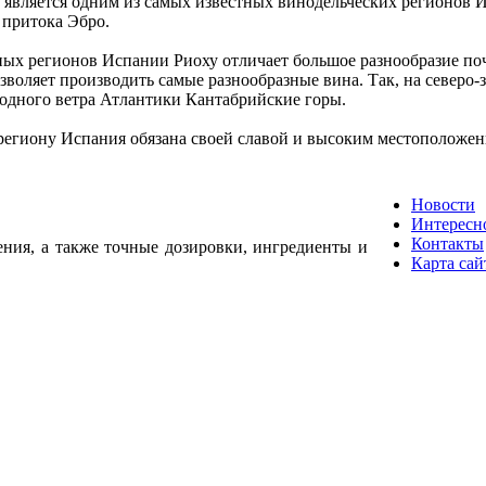
 является одним из самых известных винодельческих регионов 
, притока Эбро.
ых регионов Испании Риоху отличает большое разнообразие по
озволяет производить самые разнообразные вина. Так, на северо
одного ветра Атлантики Кантабрийские горы.
егиону Испания обязана своей славой и высоким местоположен
Новости
Интересн
Контакты
ения, а также точные дозировки, ингредиенты и
Карта сай