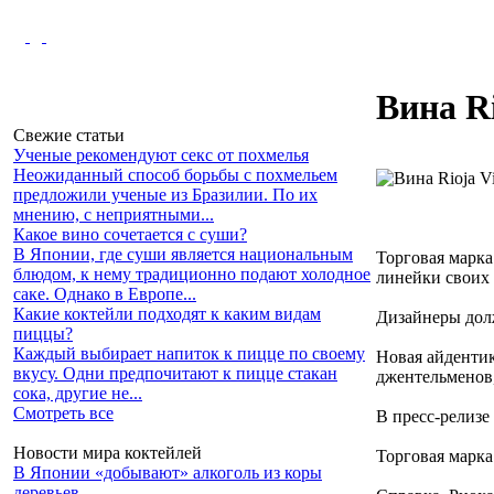
Вина R
Свежие статьи
Ученые рекомендуют секс от похмелья
Неожиданный способ борьбы с похмельем
предложили ученые из Бразилии. По их
мнению, с неприятными...
Какое вино сочетается с суши?
В Японии, где суши является национальным
Торговая марка 
блюдом, к нему традиционно подают холодное
линейки своих 
саке. Однако в Европе...
Какие коктейли подходят к каким видам
Дизайнеры долж
пиццы?
Каждый выбирает напиток к пицце по своему
Новая айдентик
вкусу. Одни предпочитают к пицце стакан
джентельменов,
сока, другие не...
Смотреть все
В пресс-релизе
Новости мира коктейлей
Торговая марка 
В Японии «добывают» алкоголь из коры
деревьев