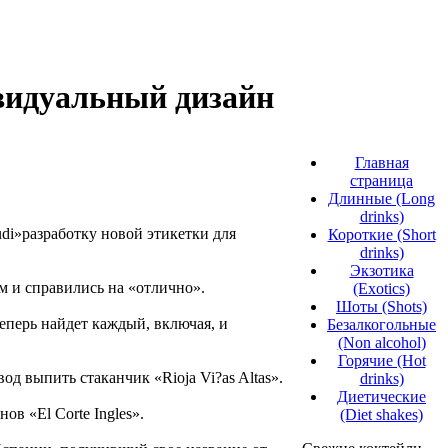
ивидуальный дизайн
Главная
страница
Длинные (Long
drinks)
tudi»разработку новой этикетки для
Короткие (Short
drinks)
Экзотика
 и справились на «отлично».
(Exotics)
Шоты (Shots)
еперь найдет каждый, включая, и
Безалкогольные
(Non alcohol)
Горячие (Hot
од выпить стаканчик «Rioja Vi?as Altas».
drinks)
Диетические
ов «El Corte Ingles».
(Diet shakes)