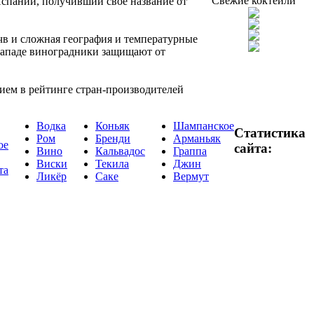
Свежие коктейли
Испании, получивший свое название от
чв и сложная география и температурные
-западе виноградники защищают от
ием в рейтинге стран-производителей
Водка
Коньяк
Шампанское
Статистика
Ром
Бренди
Арманьяк
ое
сайта:
Вино
Кальвадос
Граппа
Виски
Текила
Джин
та
Ликёр
Саке
Вермут