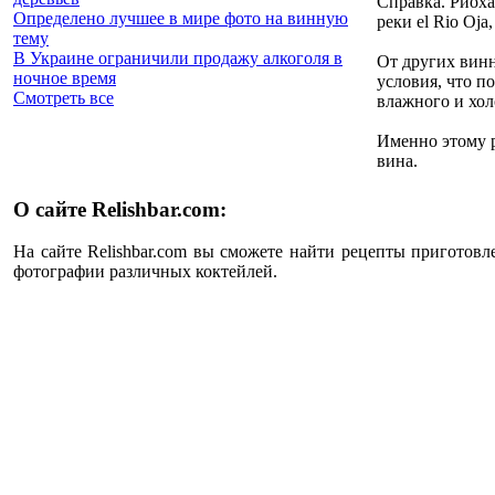
Справка. Риоха
Определено лучшее в мире фото на винную
реки el Rio Oja
тему
В Украине ограничили продажу алкоголя в
От других винн
ночное время
условия, что п
Смотреть все
влажного и хол
Именно этому р
вина.
О сайте Relishbar.com:
На сайте Relishbar.com вы сможете найти рецепты приготовл
фотографии различных коктейлей.