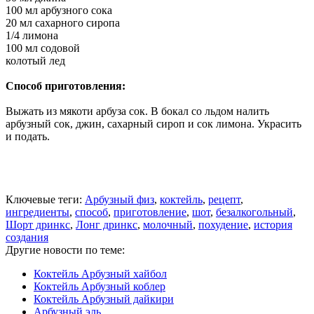
100 мл арбузного сока
20 мл сахарного сиропа
1/4 лимона
100 мл содовой
колотый лед
Способ приготовления:
Выжать из мякоти арбуза сок. В бокал со льдом налить
арбузный сок, джин, сахарный сироп и сок лимона. Украсить
и подать.
Ключевые теги:
Арбузный физ
,
коктейль
,
рецепт
,
ингредиенты
,
способ
,
приготовление
,
шот
,
безалкогольный
,
Шорт дринкс
,
Лонг дринкс
,
молочный
,
похудение
,
история
создания
Другие новости по теме:
Коктейль Арбузный хайбол
Коктейль Арбузный коблер
Коктейль Арбузный дайкири
Арбузный эль