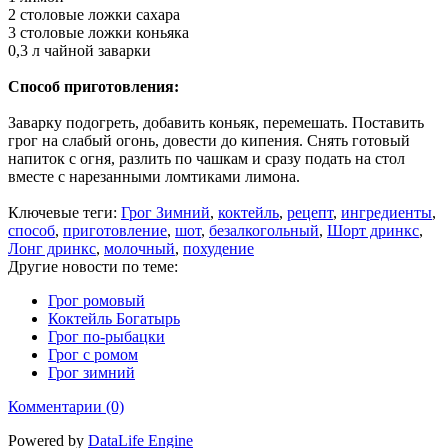
2 столовые ложки сахара
3 столовые ложки коньяка
0,3 л чайной заварки
Способ приготовления:
Заварку подогреть, добавить коньяк, перемешать. Поставить
грог на слабый огонь, довести до кипения. Снять готовый
напиток с огня, разлить по чашкам и сразу подать на стол
вместе с нарезанными ломтиками лимона.
Ключевые теги:
Грог Зимний
,
коктейль
,
рецепт
,
ингредиенты
,
способ
,
приготовление
,
шот
,
безалкогольный
,
Шорт дринкс
,
Лонг дринкс
,
молочный
,
похудение
Другие новости по теме:
Грог ромовый
Коктейль Богатырь
Грог по-рыбацки
Грог с ромом
Грог зимний
Комментарии (0)
Powered by
DataLife Engine