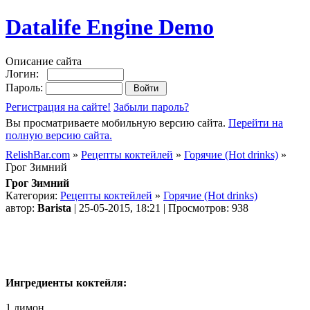
Datalife Engine Demo
Описание сайта
Логин:
Пароль:
Регистрация на сайте!
Забыли пароль?
Вы просматриваете мобильную версию сайта.
Перейти на
полную версию сайта.
RelishBar.com
»
Рецепты коктейлей
»
Горячие (Hot drinks)
»
Грог Зимний
Грог Зимний
Категория:
Рецепты коктейлей
»
Горячие (Hot drinks)
автор:
Barista
| 25-05-2015, 18:21 | Просмотров: 938
Ингредиенты коктейля:
1 лимон