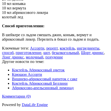
10 мл коньяка
10 мл вермута
10 мл абрикосового ликера
колотый лед
Способ приготовления:
В шейкере со льдом смешать джин, коньяк, вермут и
абрикосовый ликер. Перелить в бокал со льдом и подать.
Ключевые теги:
Ассорти
,
рецепт
,
коктейль
,
ингредиенты
,
способ
,
приготовление
,
шот
,
безалкогольный
,
Шорт дринкс
,
Лонг дринкс
,
молочный
,
похудение
Другие новости по теме:
Коктейль Абрикосовый цветок
Крюшон Ассорти
Вишнево-абрикосовый напиток с саке
Коктейль Абрикосовый Беллини
Абрикосово-апельсиновый лимонад
Комментарии (0)
Powered by
DataLife Engine