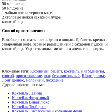
50 мл виски
50 мл джина
1 чайная ложка черного кофе
2 столовые ложки сахарной пудры
колотый лед
Способ приготовления:
В шейкере смешать виски, джин и коньяк. Добавить крепко
заваренный кофе, заранее размешанный с сахарной пудрой, и
колотый лед. Украсить дольками киви и апельсина, подать.
Ключевые теги:
Кофейный
,
рецепт
,
коктейль
,
ингредиенты
,
способ
,
приготовление
,
шот
,
безалкогольный
,
Шорт дринкс
,
Лонг дринкс
,
молочный
,
похудение
Другие новости по теме:
Коктейль Лавина
Коктейль Фруктовый
Коктейль Виват люкс
Коктейль Твой день
Коктейль Лиссабонский кофейный флип