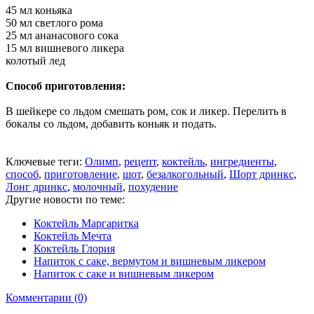
45 мл коньяка
50 мл светлого рома
25 мл ананасового сока
15 мл вишневого ликера
колотый лед
Способ приготовления:
В шейкере со льдом смешать ром, сок и ликер. Перелить в
бокалы со льдом, добавить коньяк и подать.
Ключевые теги:
Олимп
,
рецепт
,
коктейль
,
ингредиенты
,
способ
,
приготовление
,
шот
,
безалкогольный
,
Шорт дринкс
,
Лонг дринкс
,
молочный
,
похудение
Другие новости по теме:
Коктейль Маргаритка
Коктейль Мечта
Коктейль Глория
Напиток с саке, вермутом и вишневым ликером
Напиток с саке и вишневым ликером
Комментарии (0)