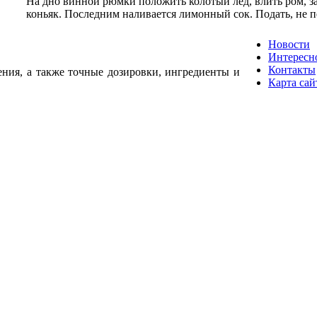
На дно винной рюмки положить колотый лед, влить ром, з
коньяк. Последним наливается лимонный сок. Подать, не 
Новости
Интересн
Контакты
ения, а также точные дозировки, ингредиенты и
Карта сай