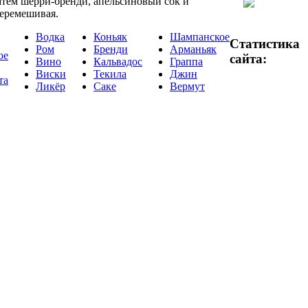
атем шерри-бренди, апельсиновый сок и
перемешивая.
Водка
Коньяк
Шампанское
Статистика
Ром
Бренди
Арманьяк
ое
сайта:
Вино
Кальвадос
Граппа
Виски
Текила
Джин
та
Ликёр
Саке
Вермут