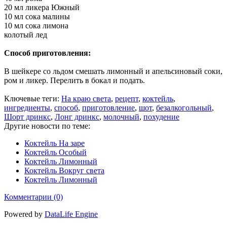
20 мл ликера Южный
10 мл сока малины
10 мл сока лимона
колотый лед
Способ приготовления:
В шейкере со льдом смешать лимонный и апельсиновый соки,
ром и ликер. Перелить в бокал и подать.
Ключевые теги:
На краю света
,
рецепт
,
коктейль
,
ингредиенты
,
способ
,
приготовление
,
шот
,
безалкогольный
,
Шорт дринкс
,
Лонг дринкс
,
молочный
,
похудение
Другие новости по теме:
Коктейль На заре
Коктейль Особый
Коктейль Лимонный
Коктейль Вокруг света
Коктейль Лимонный
Комментарии (0)
Powered by
DataLife Engine