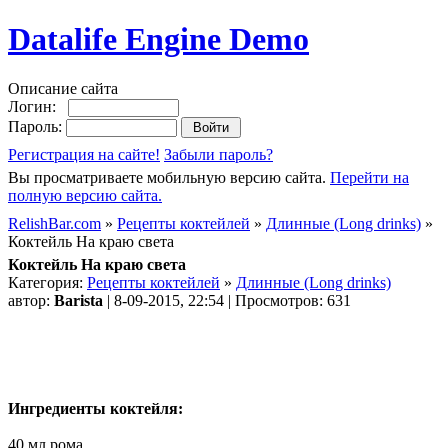
Datalife Engine Demo
Описание сайта
Логин:
Пароль:
Регистрация на сайте!
Забыли пароль?
Вы просматриваете мобильную версию сайта.
Перейти на
полную версию сайта.
RelishBar.com
»
Рецепты коктейлей
»
Длинные (Long drinks)
»
Коктейль На краю света
Коктейль На краю света
Категория:
Рецепты коктейлей
»
Длинные (Long drinks)
автор:
Barista
| 8-09-2015, 22:54 | Просмотров: 631
Ингредиенты коктейля:
40 мл рома