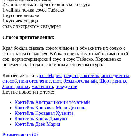
2 чайные ложки ворчестерширского соуса
1 чайная ложка соуса Табаско
1 кусочек лимона
1 кусочек огурца
соль с экстрактом сельдерея
Способ приготовления:
Края бокала смазать соком лимона и обмакните их солью с
экстрактом сельдерея. В бокал влить томатный и лимонный
сок, ворчестерширский соус и соус Табаско. Хорошенько
перемешать. Подать с длинным кусочком огурца.
Ключевые теги:
Дева Мария
,
рецепт
,
коктейль
,
ингредиенты
,
способ
,
приготовление
,
шот
,
безалкогольный
,
Шорт дринкс
,
Лонг дринкс
,
молочный
,
похудение
Другие новости по теме:
Коктейль Австралийский томатный
Коктейль Кровавая Мери Диксона
Коктейль Кровавая Хуанита
Коктейль Кровь Дракулы
Коктейль Дева Мария
Комментарии (0)