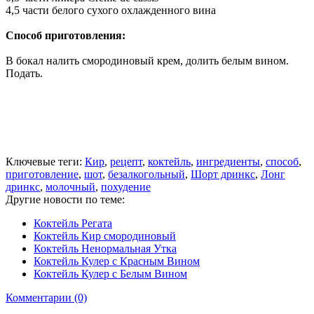
4,5 части белого сухого охлажденного вина
Способ приготовления:
В бокал налить смородиновый крем, долить белым вином.
Подать.
Ключевые теги:
Кир
,
рецепт
,
коктейль
,
ингредиенты
,
способ
,
приготовление
,
шот
,
безалкогольный
,
Шорт дринкс
,
Лонг
дринкс
,
молочный
,
похудение
Другие новости по теме:
Коктейль Регата
Коктейль Кир смородиновый
Коктейль Ненормальная Утка
Коктейль Кулер с Красным Вином
Коктейль Кулер с Белым Вином
Комментарии (0)