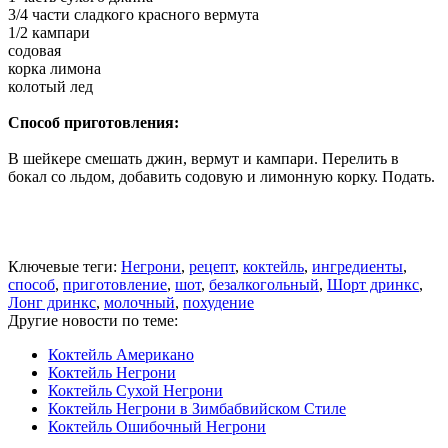
3/4 части сладкого красного вермута
1/2 кампари
содовая
корка лимона
колотый лед
Способ приготовления:
В шейкере смешать джин, вермут и кампари. Перелить в
бокал со льдом, добавить содовую и лимонную корку. Подать.
Ключевые теги:
Негрони
,
рецепт
,
коктейль
,
ингредиенты
,
способ
,
приготовление
,
шот
,
безалкогольный
,
Шорт дринкс
,
Лонг дринкс
,
молочный
,
похудение
Другие новости по теме:
Коктейль Американо
Коктейль Негрони
Коктейль Сухой Негрони
Коктейль Негрони в Зимбабвийском Стиле
Коктейль Ошибочный Негрони