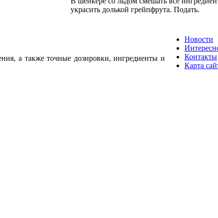
В шейкере со льдом смешать все ингредиент
украсить долькой грейпфрута. Подать.
Новости
Интересн
Контакты
ения, а также точные дозировки, ингредиенты и
Карта сай