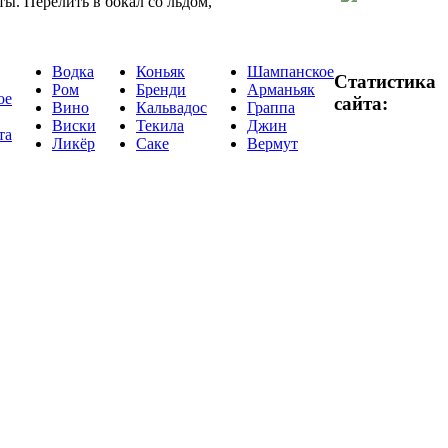
ы. Перелить в бокал со льдом,
Водка
Коньяк
Шампанское
Статистика
Ром
Бренди
Арманьяк
ое
сайта:
Вино
Кальвадос
Граппа
Виски
Текила
Джин
та
Ликёр
Саке
Вермут