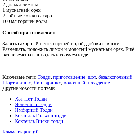
2 дольки лимона
1 мускатный орех
2 чайные ложки сахара
100 мл горячей воды
Способ приготовления:
Залить сахарный песок горячей водой, добавить виски.
Размешать, положить лимон и молотый мускатный орех. Ещё
раз перемешать и подать в горячем виде.
Ключевые теги:
Тодди
,
приготовление
,
шот
,
безалкогольный
,
Шорт дринкс
,
Лонг дринкс
,
молочный
,
похудение
Другие новости по теме:
Хот Нот Тодди
Яблочный Тодди
Имбирный Тодди
Коктейль Гальяно тодди
Коктейль Виски тодди
Комментарии (0)