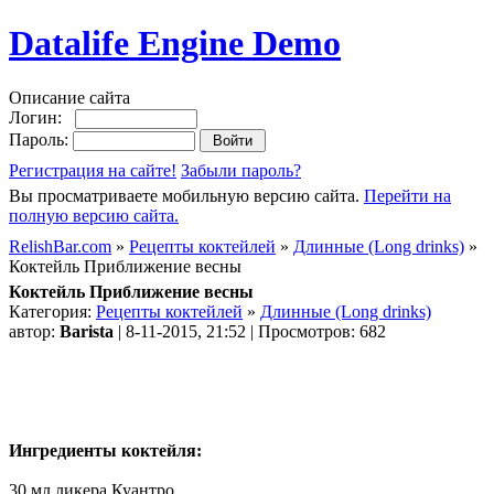
Datalife Engine Demo
Описание сайта
Логин:
Пароль:
Регистрация на сайте!
Забыли пароль?
Вы просматриваете мобильную версию сайта.
Перейти на
полную версию сайта.
RelishBar.com
»
Рецепты коктейлей
»
Длинные (Long drinks)
»
Коктейль Приближение весны
Коктейль Приближение весны
Категория:
Рецепты коктейлей
»
Длинные (Long drinks)
автор:
Barista
| 8-11-2015, 21:52 | Просмотров: 682
Ингредиенты коктейля:
30 мл ликера Куантро