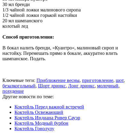
30 мл бренди
1/3 чайной ложки малинового сиропа
1/2 чайной ложки горькой настойки
20 мл шампанского
колотый лед
Способ приготовления:
В бокал налить бренди, «Куантро», малиновый сироп и
настойку. Перемешать прямо в бокале, аккуратно влить
шампанское. Подать.
Ключевые теги:
Приближение весны
,
приготовление
,
шот
,
безалкогольный
,
Шорт дринкс
,
Лонг дринкс
,
молочный
,
похудение
Другие новости по теме:
Коктейль Перед важной встречей
Коктейль Освежающий
Коктейль Индиана Ривер Сауэр
Коктейль Модный бурбон
Коктейль Гонолулу