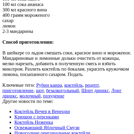
100 мл сока ананаса
300 мл красного вина
400 грамм мороженого
сахар
лимон
2-3 мандарины
Способ приготовления:
В шейкере со льдом смешать соки, красное вино и мороженое.
Мандариновые и лимонные дольки очистить от кожицы,
мелко нарезать, добавить в полученную смесь и взбить
миксером. Разлить коктейль по бокалам, украсить кружочком
лимона, посыпанного сахаром. Подать.
Ключевые теги:
Рубин каира
,
коктейль
,
рецепт
,
приготовление
,
шот
,
безалкогольный
,
Шорт дринкс
,
Лонг
дринкс
,
молочный
,
похудение
Другие новости по теме:
Коктейль Вечер в Венеции
Крюшон с персиками
Коктейль Неженка
Освежающий Яблочный Смузи
Новогодние оригинальные коктейли