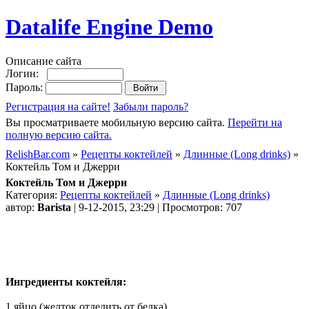
Datalife Engine Demo
Описание сайта
Логин:
Пароль:
Регистрация на сайте!
Забыли пароль?
Вы просматриваете мобильную версию сайта.
Перейти на
полную версию сайта.
RelishBar.com
»
Рецепты коктейлей
»
Длинные (Long drinks)
»
Коктейль Том и Джерри
Коктейль Том и Джерри
Категория:
Рецепты коктейлей
»
Длинные (Long drinks)
автор:
Barista
| 9-12-2015, 23:29 | Просмотров: 707
Ингредиенты коктейля:
1 яйцо (желток отделить от белка)