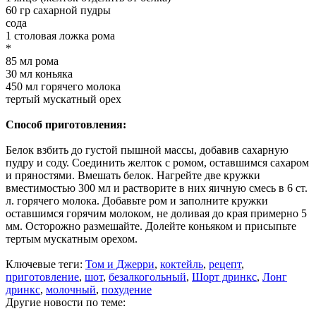
60 гр сахарной пудры
сода
1 столовая ложка рома
*
85 мл рома
30 мл коньяка
450 мл горячего молока
тертый мускатный орех
Способ приготовления:
Белок взбить до густой пышной массы, добавив сахарную
пудру и соду. Соединить желток с ромом, оставшимся сахаром
и пряностями. Вмешать белок. Нагрейте две кружки
вместимостью 300 мл и растворите в них яичную смесь в 6 ст.
л. горячего молока. Добавьте ром и заполните кружки
оставшимся горячим молоком, не доливая до края примерно 5
мм. Осторожно размешайте. Долейте коньяком и присыпьте
тертым мускатным орехом.
Ключевые теги:
Том и Джерри
,
коктейль
,
рецепт
,
приготовление
,
шот
,
безалкогольный
,
Шорт дринкс
,
Лонг
дринкс
,
молочный
,
похудение
Другие новости по теме: