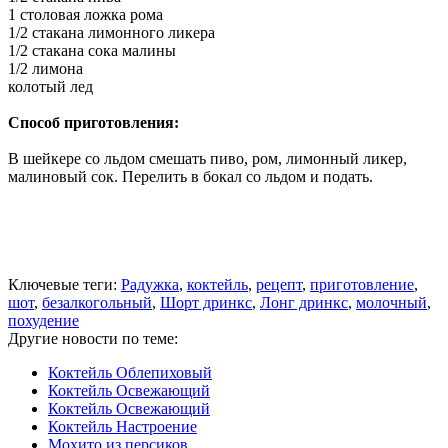
1 столовая ложка рома
1/2 стакана лимонного ликера
1/2 стакана сока малины
1/2 лимона
колотый лед
Способ приготовления:
В шейкере со льдом смешать пиво, ром, лимонный ликер,
малиновый сок. Перелить в бокал со льдом и подать.
Ключевые теги:
Радужка
,
коктейль
,
рецепт
,
приготовление
,
шот
,
безалкогольный
,
Шорт дринкс
,
Лонг дринкс
,
молочный
,
похудение
Другие новости по теме:
Коктейль Облепиховый
Коктейль Освежающий
Коктейль Освежающий
Коктейль Настроение
Мохито из персиков