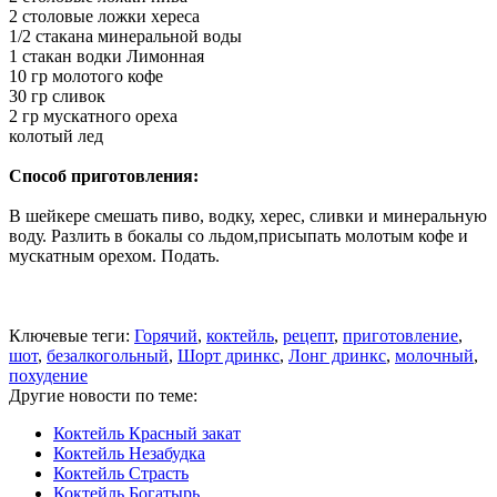
2 столовые ложки хереса
1/2 стакана минеральной воды
1 стакан водки Лимонная
10 гр молотого кофе
30 гр сливок
2 гр мускатного ореха
колотый лед
Способ приготовления:
В шейкере смешать пиво, водку, херес, сливки и минеральную
воду. Разлить в бокалы со льдом,присыпать молотым кофе и
мускатным орехом. Подать.
Ключевые теги:
Горячий
,
коктейль
,
рецепт
,
приготовление
,
шот
,
безалкогольный
,
Шорт дринкс
,
Лонг дринкс
,
молочный
,
похудение
Другие новости по теме:
Коктейль Красный закат
Коктейль Незабудка
Коктейль Страсть
Коктейль Богатырь