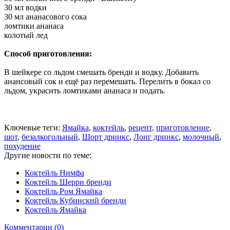
30 мл водки
30 мл ананасового сока
ломтики ананаса
колотый лед
Способ приготовления:
В шейкере со льдом смешать бренди и водку. Добавить
анансовый сок и ещё раз перемешать. Перелить в бокал со
льдом, украсить ломтиками ананаса и подать.
Ключевые теги:
Ямайка
,
коктейль
,
рецепт
,
приготовление
,
шот
,
безалкогольный
,
Шорт дринкс
,
Лонг дринкс
,
молочный
,
похудение
Другие новости по теме:
Коктейль Нимфа
Коктейль Шерри бренди
Коктейль Ром Ямайка
Коктейль Кубинский бренди
Коктейль Ямайка
Комментарии (0)