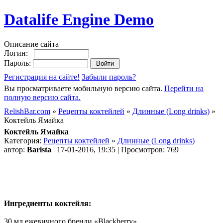
Datalife Engine Demo
Описание сайта
Логин:
Пароль:
Регистрация на сайте!
Забыли пароль?
Вы просматриваете мобильную версию сайта.
Перейти на
полную версию сайта.
RelishBar.com
»
Рецепты коктейлей
»
Длинные (Long drinks)
»
Коктейль Ямайка
Коктейль Ямайка
Категория:
Рецепты коктейлей
»
Длинные (Long drinks)
автор:
Barista
| 17-01-2016, 19:35 | Просмотров: 769
Ингредиенты коктейля:
30 мл ежевичного бренди «Вlасkberry»