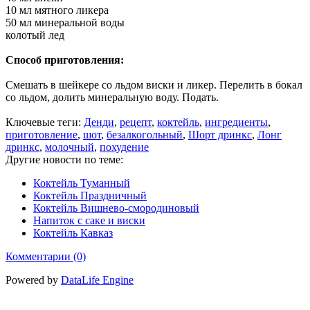
10 мл мятного ликера
50 мл минеральной воды
колотый лед
Способ приготовления:
Смешать в шейкере со льдом виски и ликер. Перелить в бокал
со льдом, долить минеральную воду. Подать.
Ключевые теги:
Денди
,
рецепт
,
коктейль
,
ингредиенты
,
приготовление
,
шот
,
безалкогольный
,
Шорт дринкс
,
Лонг
дринкс
,
молочный
,
похудение
Другие новости по теме:
Коктейль Туманный
Коктейль Праздничный
Коктейль Вишнево-смородиновый
Напиток с саке и виски
Коктейль Кавказ
Комментарии (0)
Powered by
DataLife Engine