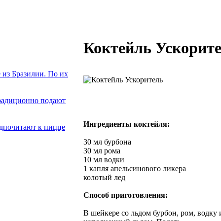
Коктейль Ускорит
из Бразилии. По их
традиционно подают
Ингредиенты коктейля:
едпочитают к пицце
30 мл бурбона
30 мл рома
10 мл водки
1 капля апельсинового ликера
колотый лед
Способ приготовления:
В шейкере со льдом бурбон, ром, водку и