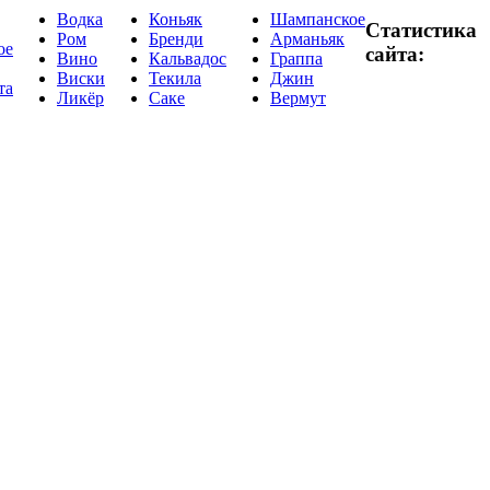
Водка
Коньяк
Шампанское
Статистика
Ром
Бренди
Арманьяк
ое
сайта:
Вино
Кальвадос
Граппа
Виски
Текила
Джин
та
Ликёр
Саке
Вермут