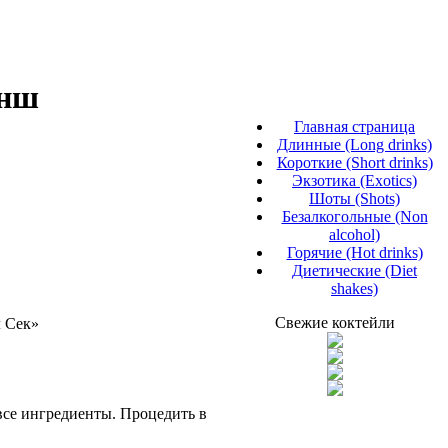
анш
Главная страница
Длинные (Long drinks)
Короткие (Short drinks)
Экзотика (Exotics)
Шоты (Shots)
Безалкогольные (Non
alcohol)
Горячие (Hot drinks)
Диетические (Diet
shakes)
Свежие коктейли
л Сек»
все ингредиенты. Процедить в