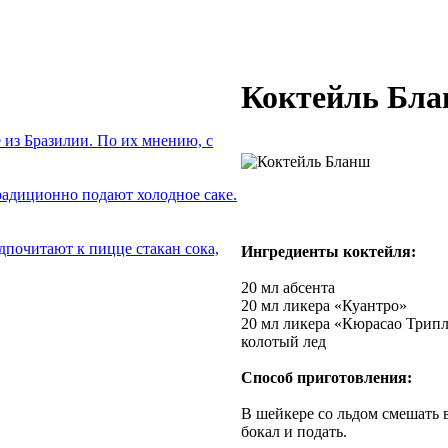
Коктейль Бл
из Бразилии. По их мнению, с
радиционно подают холодное саке.
дпочитают к пицце стакан сока,
Ингредиенты коктейля:
20 мл абсента
20 мл ликера «Куантро»
20 мл ликера «Кюрасао Трип
колотый лед
Способ приготовления:
В шейкере со льдом смешать 
бокал и подать.