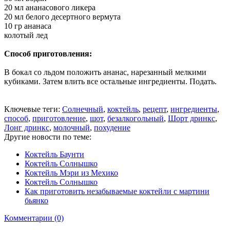
20 мл ананасового ликера
20 мл белого десертного вермута
10 гр ананаса
колотый лед
Способ приготовления:
В бокал со льдом положить ананас, нарезанный мелкими
кубиками. Затем влить все остальные ингредиенты. Подать.
Ключевые теги:
Солнечный
,
коктейль
,
рецепт
,
ингредиенты
,
способ
,
приготовление
,
шот
,
безалкогольный
,
Шорт дринкс
,
Лонг дринкс
,
молочный
,
похудение
Другие новости по теме:
Коктейль Баунти
Коктейль Солнышко
Коктейль Мэри из Мехико
Коктейль Солнышко
Как приготовить незабываемые коктейли с мартини
бьянко
Комментарии (0)