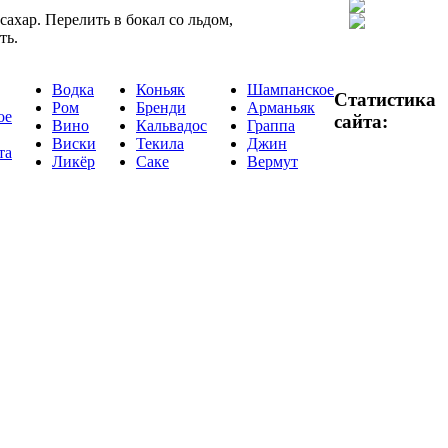
сахар. Перелить в бокал со льдом,
ть.
Водка
Коньяк
Шампанское
Статистика
Ром
Бренди
Арманьяк
ое
сайта:
Вино
Кальвадос
Граппа
Виски
Текила
Джин
та
Ликёр
Саке
Вермут