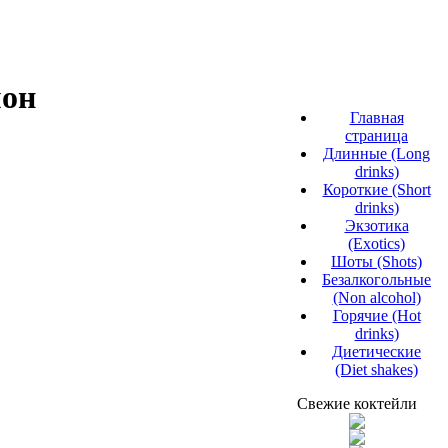
мон
Главная
страница
Длинные (Long
drinks)
Короткие (Short
drinks)
Экзотика
(Exotics)
Шоты (Shots)
Безалкогольные
(Non alcohol)
Горячие (Hot
drinks)
Диетические
(Diet shakes)
Свежие коктейли