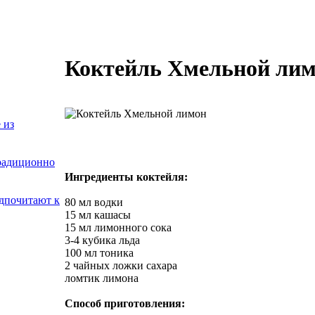
Коктейль Хмельной ли
 из
традиционно
Ингредиенты коктейля:
едпочитают к
80 мл водки
15 мл кашасы
15 мл лимонного сока
3-4 кубика льда
100 мл тоника
2 чайных ложки сахара
ломтик лимона
Способ приготовления: