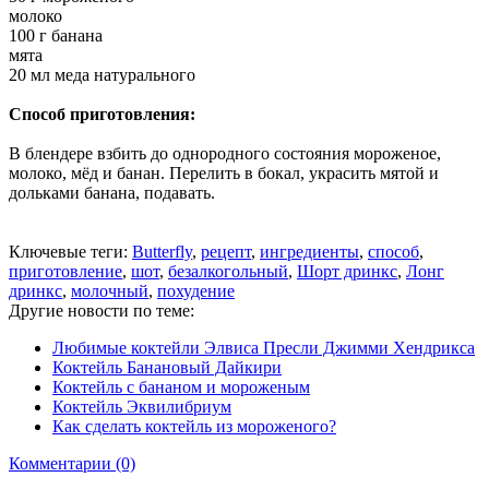
молоко
100 г банана
мята
20 мл меда натурального
Способ приготовления:
В блендере взбить до однородного состояния мороженое,
молоко, мёд и банан. Перелить в бокал, украсить мятой и
дольками банана, подавать.
Ключевые теги:
Butterfly
,
рецепт
,
ингредиенты
,
способ
,
приготовление
,
шот
,
безалкогольный
,
Шорт дринкс
,
Лонг
дринкс
,
молочный
,
похудение
Другие новости по теме:
Любимые коктейли Элвиса Пресли Джимми Хендрикса
Коктейль Банановый Дайкири
Коктейль с бананом и мороженым
Коктейль Эквилибриум
Как сделать коктейль из мороженого?
Комментарии (0)