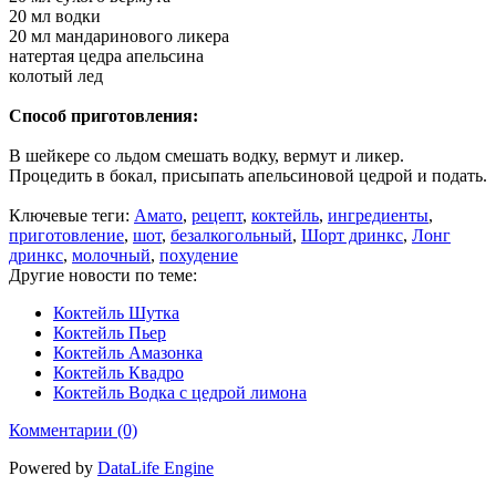
20 мл водки
20 мл мандаринового ликера
натертая цедра апельсина
колотый лед
Способ приготовления:
В шейкере со льдом смешать водку, вермут и ликер.
Процедить в бокал, присыпать апельсиновой цедрой и подать.
Ключевые теги:
Амато
,
рецепт
,
коктейль
,
ингредиенты
,
приготовление
,
шот
,
безалкогольный
,
Шорт дринкс
,
Лонг
дринкс
,
молочный
,
похудение
Другие новости по теме:
Коктейль Шутка
Коктейль Пьер
Коктейль Амазонка
Коктейль Квадро
Коктейль Водка с цедрой лимона
Комментарии (0)
Powered by
DataLife Engine