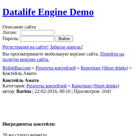
Datalife Engine Demo
Описание сайта
Логин:
Пароль:
Регистрация на сайте!
Забыли пароль?
Вы просматриваете мобильную версию сайта.
Перейти на
полную версию сайта.
RelishBar.com
»
Рецепты коктейлей
»
Короткие (Short drinks)
»
Коктейль Амато
Коктейль Амато
Категория:
Рецепты коктейлей
»
Короткие (Short drinks)
автор:
Barista
| 22-02-2016, 00:10 | Просмотров: 1041
Ингредиенты коктейля:
20 мл сухого вермута