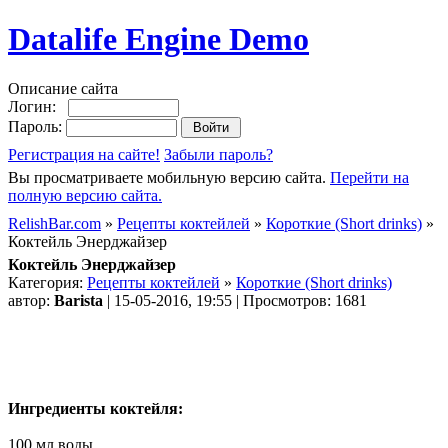
Datalife Engine Demo
Описание сайта
Логин:
Пароль:
Регистрация на сайте!
Забыли пароль?
Вы просматриваете мобильную версию сайта.
Перейти на
полную версию сайта.
RelishBar.com
»
Рецепты коктейлей
»
Короткие (Short drinks)
»
Коктейль Энерджайзер
Коктейль Энерджайзер
Категория:
Рецепты коктейлей
»
Короткие (Short drinks)
автор:
Barista
| 15-05-2016, 19:55 | Просмотров: 1681
Ингредиенты коктейля:
100 мл воды