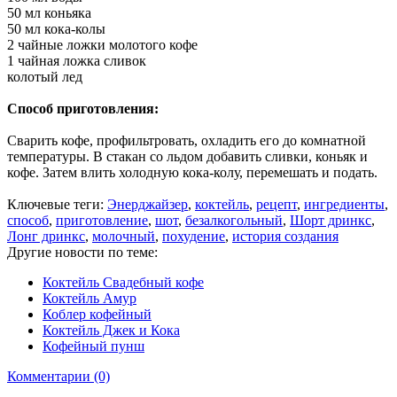
50 мл коньяка
50 мл кока-колы
2 чайные ложки молотого кофе
1 чайная ложка сливок
колотый лед
Способ приготовления:
Сварить кофе, профильтровать, охладить его до комнатной
температуры. В стакан со льдом добавить сливки, коньяк и
кофе. Затем влить холодную кока-колу, перемешать и подать.
Ключевые теги:
Энерджайзер
,
коктейль
,
рецепт
,
ингредиенты
,
способ
,
приготовление
,
шот
,
безалкогольный
,
Шорт дринкс
,
Лонг дринкс
,
молочный
,
похудение
,
история создания
Другие новости по теме:
Коктейль Свадебный кофе
Коктейль Амур
Коблер кофейный
Коктейль Джек и Кока
Кофейный пунш
Комментарии (0)