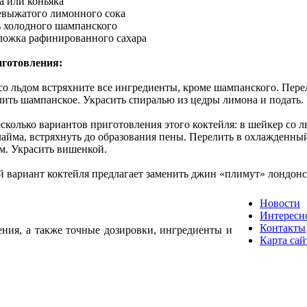
а или коньяка
евыжатого лимонного сока
ь холодного шампанского
 ложка рафинированного сахара
иготовления:
со льдом встряхните все ингредиенты, кроме шампанского. Пере
лить шампанское. Украсить спиралью из цедры лимона и подать.
есколько вариантов приготовления этого коктейля: в шейкер со л
 лайма, встряхнуть до образования пены. Перелить в охлажденны
. Украсить вишенкой.
 вариант коктейля предлагает заменить джин «плимут» лондонск
Новости
Интересн
Контакты
ения, а также точные дозировки, ингредиенты и
Карта сай