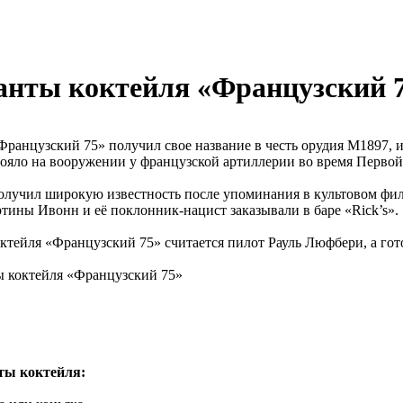
анты коктейля «Французский 
Французский 75» получил свое название в честь орудия М1897, 
тояло на вооружении у французской артиллерии во время Перво
олучил широкую известность после упоминания в культовом фил
ртины Ивонн и её поклонник-нацист заказывали в баре «Rick’s».
ктейля «Французский 75» считается пилот Рауль Люфбери, а гот
ты коктейля: