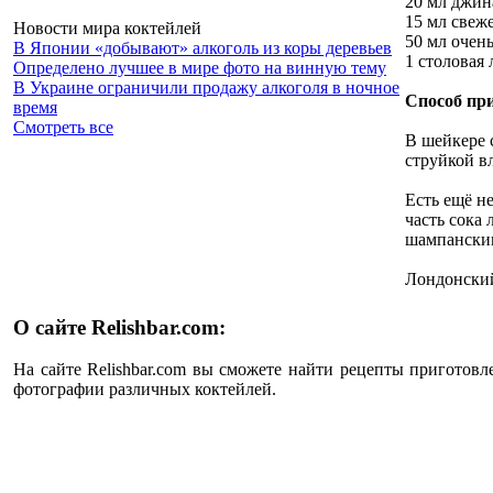
20 мл джин
15 мл свеж
Новости мира коктейлей
50 мл очен
В Японии «добывают» алкоголь из коры деревьев
1 столовая
Определено лучшее в мире фото на винную тему
В Украине ограничили продажу алкоголя в ночное
Способ пр
время
Смотреть все
В шейкере 
струйкой в
Есть ещё н
часть сока
шампанским
Лондонский
О сайте Relishbar.com:
На сайте Relishbar.com вы сможете найти рецепты приготовл
фотографии различных коктейлей.