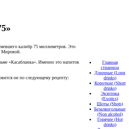
75»
имевшего калибр 75 миллиметров. Это
й Мировой.
ьме «Касабланка». Именно это напиток
Главная
страница
Длинные (Long
овится он по следующему рецепту:
drinks)
Короткие (Short
drinks)
Экзотика
(Exotics)
Шоты (Shots)
Безалкогольные
(Non alcohol)
Горячие (Hot
drinks)