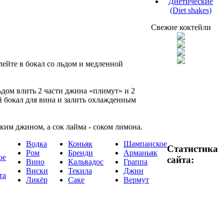
Диетические
(Diet shakes)
Свежие коктейли
лейте в бокал со льдом и медленной
ьдом влить 2 части джина «плимут» и 2
й бокал для вина и залить охлажденным
им джином, а сок лайма - соком лимона.
Водка
Коньяк
Шампанское
Статистика
Ром
Бренди
Арманьяк
ое
сайта:
Вино
Кальвадос
Граппа
Виски
Текила
Джин
та
Ликёр
Саке
Вермут