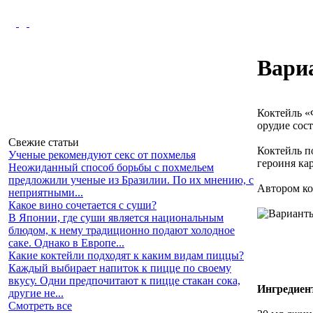
Вари
Коктейль «
орудие сос
Свежие статьи
Коктейль п
Ученые рекомендуют секс от похмелья
героиня ка
Неожиданный способ борьбы с похмельем
предложили ученые из Бразилии. По их мнению, с
Автором ко
неприятными...
Какое вино сочетается с суши?
В Японии, где суши является национальным
блюдом, к нему традиционно подают холодное
саке. Однако в Европе...
Какие коктейли подходят к каким видам пиццы?
Каждый выбирает напиток к пицце по своему
вкусу. Одни предпочитают к пицце стакан сока,
Ингредиен
другие не...
Смотреть все