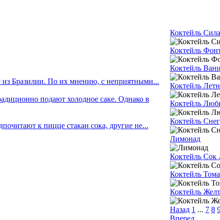
Коктейль Сил
Коктейль Фон
Коктейль Ван
из Бразилии. По их мнению, с неприятными...
Коктейль Лет
радиционно подают холодное саке. Однако в
Коктейль Люб
Коктейль Сне
очитают к пицце стакан сока, другие не...
Лимонад
Коктейль Сок
Коктейль Том
Коктейль Жел
Назад
1
...
7
8
Вперед