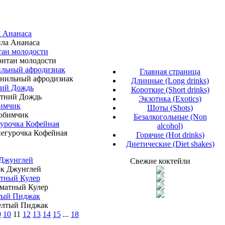
а Ананаса
тан молодости
ильный афродизиак
Главная страница
Длинные (Long drinks)
ний Дождь
Короткие (Short drinks)
Экзотика (Exotics)
имчик
Шоты (Shots)
Безалкогольные (Non
гурочка Кофейная
alcohol)
Горячие (Hot drinks)
Диетические (Diet shakes)
 Джунглей
Свежие коктейли
атный Кулер
тый Пиджак
9
10
11
12
13
14
15
...
18