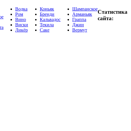
Водка
Коньяк
Шампанское
Статистика
Ром
Бренди
Арманьяк
ое
сайта:
Вино
Кальвадос
Граппа
Виски
Текила
Джин
та
Ликёр
Саке
Вермут